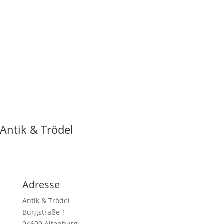
„Schloss“ oder „Markt“ liegt nahe der Burgstraße.
Zu Fuß
Von der Fußgängerzone am Marktplatz aus laufen
Sie Richtung Osten zum Schloss. Die Burgstraße
zweigt vom Schloßberg ab. Sie werden das
historische Schlossgebäude und die Burgstraße
direkt in dessen Nähe erkennen.
Antik & Trödel
Adresse
Antik & Trödel
Burgstraße 1
04600 Altenburg