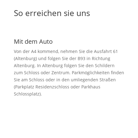
So erreichen sie uns
Mit dem Auto
Von der A4 kommend, nehmen Sie die Ausfahrt 61
(Altenburg) und folgen Sie der B93 in Richtung
Altenburg. In Altenburg folgen Sie den Schildern
zum Schloss oder Zentrum. Parkmöglichkeiten finden
Sie am Schloss oder in den umliegenden Straßen
(Parkplatz Residenzschloss oder Parkhaus
Schlossplatz).
Öffentliche Verkehrsmittel
Vom Hauptbahnhof Altenburg können Sie einen Bus
oder ein Taxi nehmen. Die Innenstadt ist ca. 20-30
Minuten zu Fuß entfernt. Busse fahren regelmäßig
in Richtung Altstadt oder Schloss. Die Haltestelle